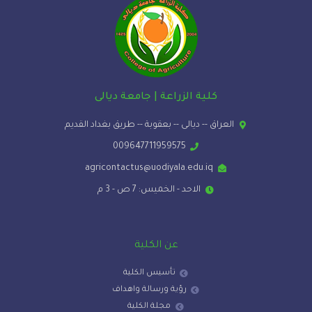
كلية الزراعة | جامعة ديالى
العراق -- ديالى -- بعقوبة -- طريق بغداد القديم
009647711959575
agricontactus@uodiyala.edu.iq
الاحد - الخميس: 7 ص - 3 م
عن الكلية
تأسيس الكلية
رؤية ورسالة واهداف
مجلة الكلية