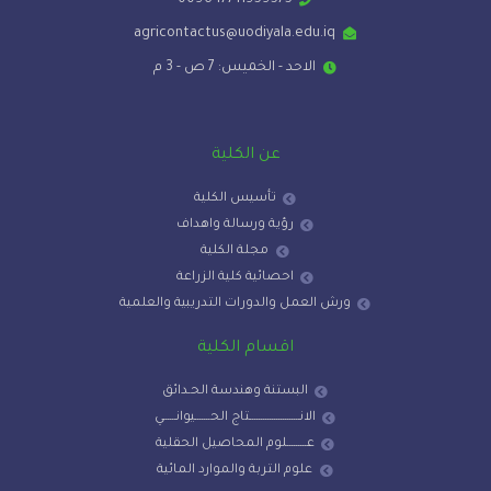
009647711959575
agricontactus@uodiyala.edu.iq
الاحد - الخميس: 7 ص - 3 م
عن الكلية
تأسيس الكلية
رؤية ورسالة واهداف
مجلة الكلية
احصائية كلية الزراعة
ورش العمل والدورات التدريبية والعلمية
اقسام الكلية
البستنة وهندسة الحـدائق
الانـــــــــــــــــــــــتاج الحـــــــيوانــــــي
عـــــــــلوم المحاصيل الحقلية
علوم التربة والموارد المائية