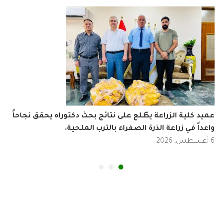
د كلية الزراعة يطّلع على نتائج بحث دكتوراه يحقق نجاحاً
إعل
داً في زراعة الذرة الصفراء بالترب الملحية.
الم
في
3 أغسطس, 2026