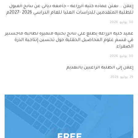
ان .. تعلن عمادة كلية الزراعة – جامعة ديالى عن نتائج القبول
لبة المتقدمين للدراسات العليا للعام الدراسي 2026 -2027م
يوليو
2026
د كلية الزراعة يطّلع على نتائج بحثية متميزة لطالبة ماجستير
قسم علوم المحاصيل الحقلية حول تحسين إنتاجية الذرة
فراء.
يوليو
2026
ان إلى الطلبة الراغبين بالتقديم
يوليو
2026