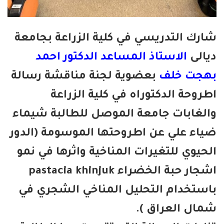
رك التدريسي في كلية الزراعة بجامعة
الى
الاستاذ المساعد الدكتور احمد
جت خلف
بعضوية لجنة مناقشة رسالة
روحة الدكتوراه في كلية الزراعة
لغابات جامعة الموصل للطالبة شيماء
اء علي عن اطروحتها الموسومة (الدور
حيوي للتغيرات المناخية واثرها في نمو
اشجار حبة الخضراء pastacia khinjuk
ستخدام التحليل المناخي الشجري في
ال العراق ).