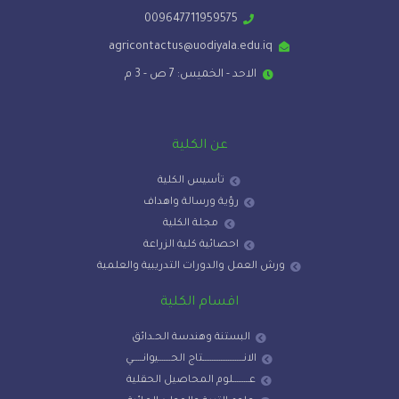
009647711959575
agricontactus@uodiyala.edu.iq
الاحد - الخميس: 7 ص - 3 م
عن الكلية
تأسيس الكلية
رؤية ورسالة واهداف
مجلة الكلية
احصائية كلية الزراعة
ورش العمل والدورات التدريبية والعلمية
اقسام الكلية
البستنة وهندسة الحـدائق
الانـــــــــــــــــــــــتاج الحـــــــيوانــــــي
عـــــــــلوم المحاصيل الحقلية