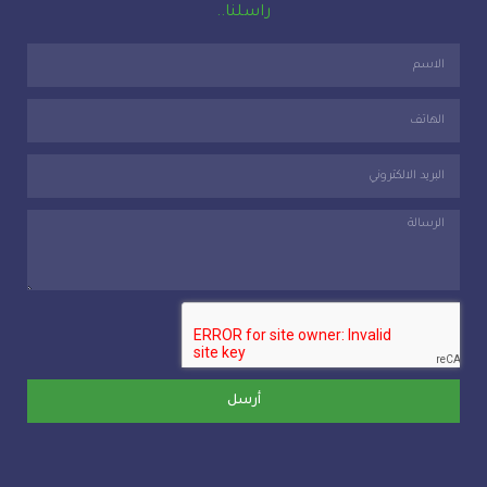
راسلنا..
أرسل