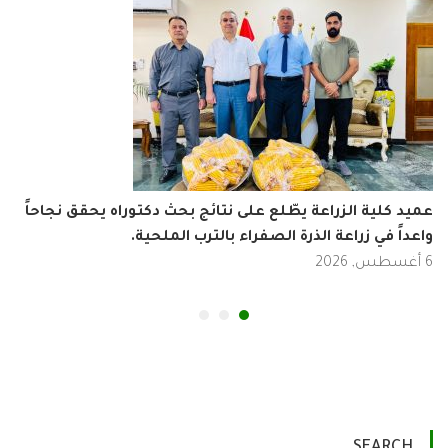
د كلية الزراعة يطّلع على نتائج بحث دكتوراه يحقق نجاحاً
إعل
داً في زراعة الذرة الصفراء بالترب الملحية.
الم
في
3 أغسطس, 2026
SEARCH