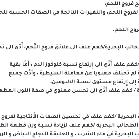
ح فروج اللحم،
فروج اللحم، والتغيرات الناتجة في الصفات الحسية للح
وج اللحم.
22.5و30 غم مسحوق الطحالب البحرية/كغم علف الى علائق فروج اللَّحم، أَدّى الى
حرية/كغم علف أَدَّى الى إِرتفاع نسبة كلوكوز الدم ، أَمَّا بقية
م تختلف معنويا عن معاملة السيطرة ، وأدَّت جميع
ى إِرتفاع مستوى نسبة الالبومين،
لب البحرية / كغم علف أَّدَّى الى تحسن معنوي في صفة اللون المظ
سحوق الطحالب البحرية /كغم علف في تحسين الصفات الأَنتاجية لفروج ا
لبحرية في ماء الشرب ، و العليقة للدجاج البياض و الرو