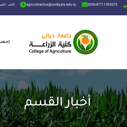
009647711959575
agricontactus@uodiyala.edu.iq
الاحد - الخميس: 
إحصائ
أخبار القسم