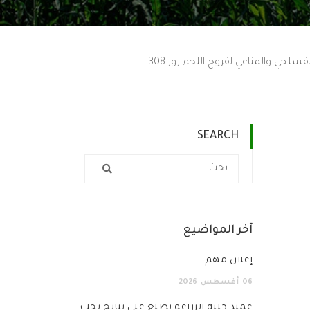
جي والمناعي لفروج اللحم روز 308.
SEARCH
آخر المواضيع
إعلان مهم
06
أغسطس
2026
عميد كلية الزراعة يطّلع على نتائج بحث