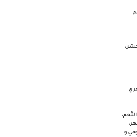
م
 تحسّن
هري
للَّحم،
مي و