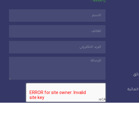
راسلنا..
ائق
المائية
أرسل