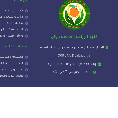
عن الكلية
تأسيس الكلية
رؤية ورسالة واه
مجلة الكلية
احصائية كلية الزر
ورش العمل والدور
كلية الزراعة | جامعة ديالى
اقسام الكلية
العراق -- ديالى -- بعقوبة -- طريق بغداد القديم
009647711959575
البستنة وهندسة ا
الانـــــــــــــــــــــــتاج 
agricontactus@uodiyala.edu.iq
عـــــــــلوم المح
الاحد - الخميس: 7 ص - 3 م
علوم التربة والموا