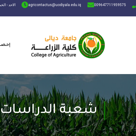
009647711959575
agricontactus@uodiyala.edu.iq
الاحد - الخميس: 
إحصائ
شعبة الدراسات ا